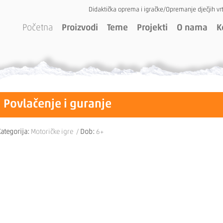
Didaktička oprema i igračke/Opremanje dječjih vrt
Početna
Proizvodi
Teme
Projekti
O nama
K
Povlačenje i guranje
ategorija:
Motoričke igre /
Dob:
6+