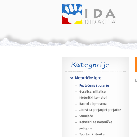
Kategorije
Motoričke igre
K
Povlačenje i guranje
Guralice, njihalice
Motorički kompleti
Bazeni s lopticama
Zidovi za penjanje i penjalice
Strunjače
Rekviziti za motoričke
poligone
Sportovi i ritmika