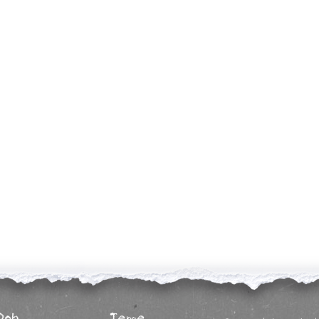
Dob
Teme