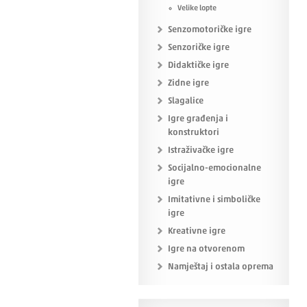
Velike lopte
Senzomotoričke igre
Senzoričke igre
Didaktičke igre
Zidne igre
Slagalice
Igre građenja i
konstruktori
Istraživačke igre
Socijalno-emocionalne
igre
Imitativne i simboličke
igre
Kreativne igre
Igre na otvorenom
Namještaj i ostala oprema