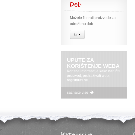
Dob
Možete filtrirati proizvode za
određenu dob:
6+
UPUTE ZA
KORIŠTENJE WEBA
Korisne informacije kako naručiti
proizvod, pretraživati web,
registrirati se...
saznajte više
Kategorije