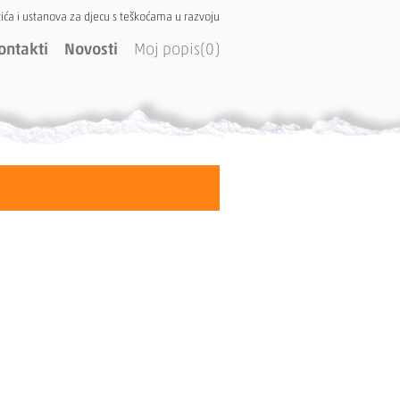
ića i ustanova za djecu s teškoćama u razvoju
ontakti
Novosti
Moj popis(0)