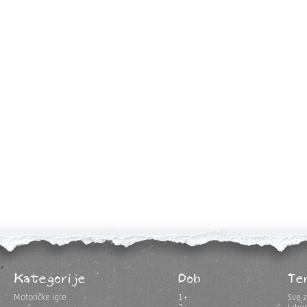
Kategorije
Dob
Te
Motoričke igre
1+
Sve z