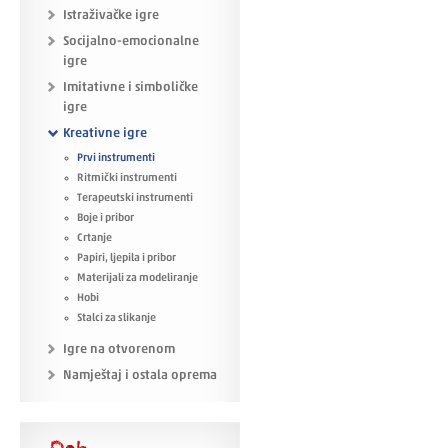
Istraživačke igre
Socijalno-emocionalne
igre
Imitativne i simboličke
igre
Kreativne igre
Prvi instrumenti
Ritmički instrumenti
Terapeutski instrumenti
Boje i pribor
Crtanje
Papiri, ljepila i pribor
Materijali za modeliranje
Hobi
Stalci za slikanje
Igre na otvorenom
Namještaj i ostala oprema