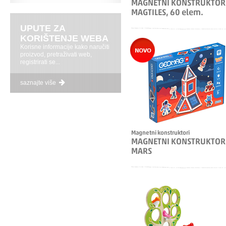
MAGNETNI KONSTRUKTOR
MAGTILES, 60 elem.
UPUTE ZA
KORIŠTENJE WEBA
Korisne informacije kako naručiti
proizvod, pretraživati web,
registrirati se...
saznajte više
Magnetni konstruktori
MAGNETNI KONSTRUKTOR
MARS