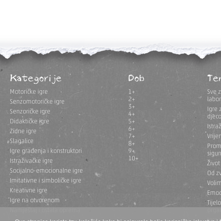
Kategorije
Dob
Te
Motoričke igre
1+
Sve z
2+
labor
Senzomotoričke igre
3+
Igre 
Senzoričke igre
4+
djec
Didaktičke igre
5+
Istra
6+
Zidne igre
7+
Vrije
Slagalice
8+
Prom
Igre građenja i konstruktori
9+
sigur
10+
Istraživačke igre
Život
Socijalno-emocionalne igre
Od z
Imitativne i simboličke igre
Voli
Kreativne igre
Emoc
Igre na otvorenom
Tijel
Namještaj i ostala oprema
orga
Igra