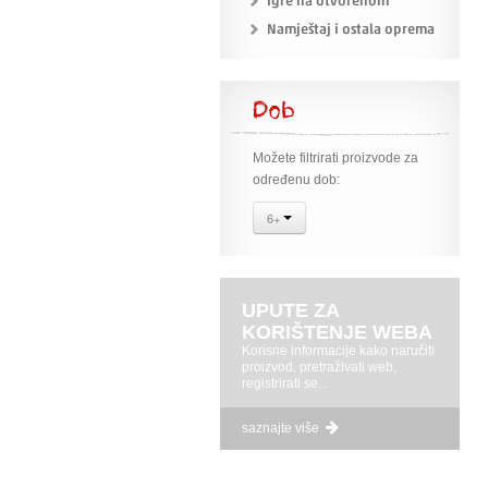
Igre na otvorenom
Namještaj i ostala oprema
Dob
Možete filtrirati proizvode za
određenu dob:
6+
UPUTE ZA
KORIŠTENJE WEBA
Korisne informacije kako naručiti
proizvod, pretraživati web,
registrirati se...
saznajte više