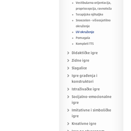
Vestibularna orijentacija,
propriocepcija, ravnoteža
Terapijske njihaljke
Snoezelen - višeosjetilno
okruženje
UV okruženje
Pomagala
Kompleti TTS
Didaktičke igre
Zidne igre
Slagalice
Igre građenja i
konstruktori
Istraživačke igre
Socijalno-emocionalne
igre
Imitativne i simboličke
igre
Kreativne igre