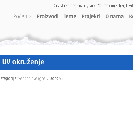
Didaktička oprema i igračke/Opremanje dječjih vrt
Početna
Proizvodi
Teme
Projekti
O nama
K
UV okruženje
ategorija:
Senzoričke igre /
Dob:
6+