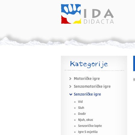
Kategorije
Motoričke igre
K
Senzomotoričke igre
Senzoričke igre
Vid
Sluh
Dodir
Njuh, okus
Senzoričke lopte
Igre 5 osjetila