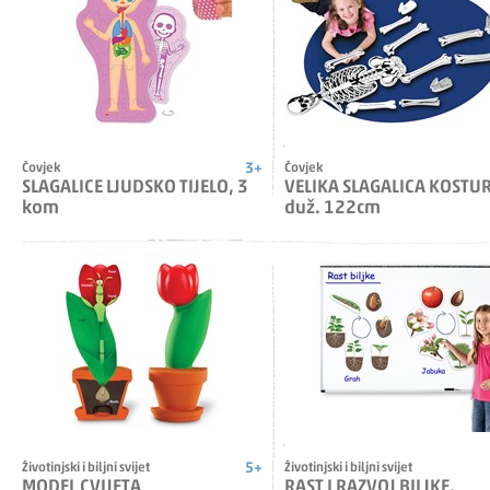
3+
Čovjek
Čovjek
SLAGALICE LJUDSKO TIJELO, 3
VELIKA SLAGALICA KOSTUR
kom
duž. 122cm
5+
Životinjski i biljni svijet
Životinjski i biljni svijet
MODEL CVIJETA
RAST I RAZVOJ BILJKE,