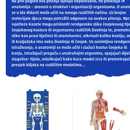
Na prvi pogled ova pitanja djeluju nepovezano, no povezuje ih
anatomija – znanost o strukturi i organizaciji organizama. O anat
se u Ida didacti može učiti na mnogo različitih načina. Uz brojne
materijale djeca mogu potražiti odgovore na ovakva pitanja. Npr
svjetleće kazete mogu prisloniti rendgenske slike čovjekovog tije
čovjekovog kostura ili organizama različitih životinja te, promatr
slike kao pravi liječnici ili znanstvenici, otkrivati koliko kostiju, m
ili kralježaka ima neka životinja ili čovjek. Uz zanimljiva rendge
istraživanja, o anatomiji se može učiti i slažući kostur čovjeka ili
konja, istražujući pregaču s unutrašnjim organima, spajajući dije
slagalice- tijela, osluškujući kako kuca model srca ili promatrajuć
presjek biljaka na različitim modelima...