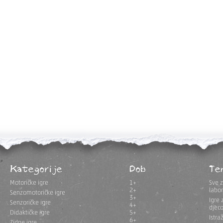
Kategorije
Dob
Te
Motoričke igre
1+
Sve z
2+
labor
Senzomotoričke igre
3+
Igre 
Senzoričke igre
4+
djec
Didaktičke igre
5+
Istra
6+
Zidne igre