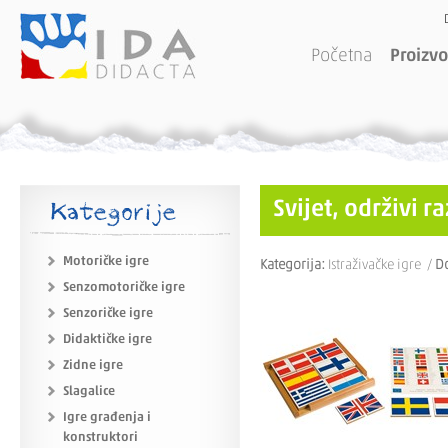
Početna
Proizvo
Kategorije
Svijet, održivi r
Motoričke igre
Kategorija:
Istraživačke igre /
D
Senzomotoričke igre
Senzoričke igre
Didaktičke igre
Zidne igre
Slagalice
Igre građenja i
konstruktori