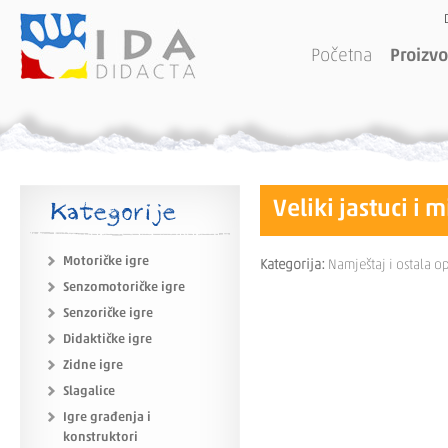
Početna
Proizvo
Kategorije
Veliki jastuci i m
Motoričke igre
Kategorija:
Namještaj i ostala 
Senzomotoričke igre
Senzoričke igre
Didaktičke igre
Zidne igre
Slagalice
Igre građenja i
konstruktori