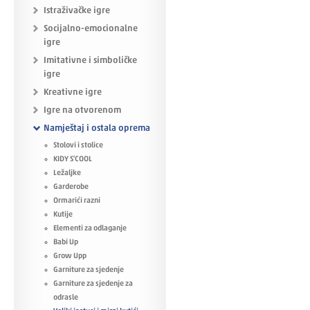
Istraživačke igre
Socijalno-emocionalne
igre
Imitativne i simboličke
igre
Kreativne igre
Igre na otvorenom
Namještaj i ostala oprema
Stolovi i stolice
KIDY S'COOL
Ležaljke
Garderobe
Ormarići razni
Kutije
Elementi za odlaganje
Babi Up
Grow Upp
Garniture za sjedenje
Garniture za sjedenje za
odrasle