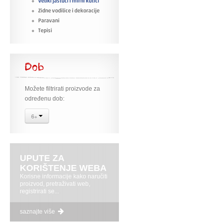
Veliki jastuci i mirni kutići
Zidne vodilice i dekoracije
Paravani
Tepisi
Dob
Možete filtrirati proizvode za
određenu dob:
6+
UPUTE ZA
KORIŠTENJE WEBA
Korisne informacije kako naručiti
proizvod, pretraživati web,
registrirati se...
saznajte više