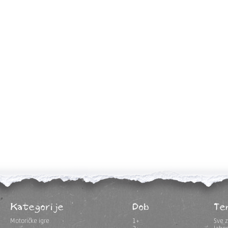
Kategorije
Dob
Te
Motoričke igre
1+
Sve z