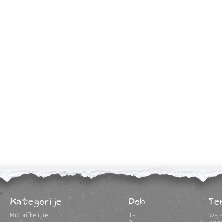
Kategorije
Dob
Te
Motoričke igre
1+
Sve z