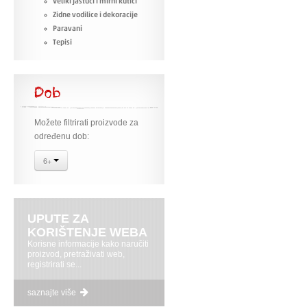
Veliki jastuci i mirni kutići
Zidne vodilice i dekoracije
Paravani
Tepisi
Dob
Možete filtrirati proizvode za
određenu dob:
6+
UPUTE ZA
KORIŠTENJE WEBA
Korisne informacije kako naručiti
proizvod, pretraživati web,
registrirati se...
saznajte više