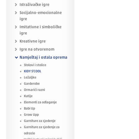
Istraživačke igre
Socijalno-emocionalne
igre
Imitativne i simboličke
igre
Kreativne igre
Igre na otvorenom
Namještaj i ostala oprema
Stolovi i stolice
KIDY S'COOL
Ležaljke
Garderobe
Ormarići razni
Kutije
Elementi za odlaganje
Babi Up
Grow Upp
Garniture za sjedenje
Garniture za sjedenje za
odrasle