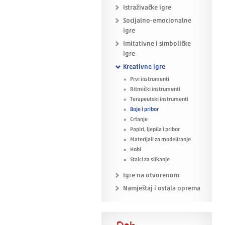
Istraživačke igre
Socijalno-emocionalne
igre
Imitativne i simboličke
igre
Kreativne igre
Prvi instrumenti
Ritmički instrumenti
Terapeutski instrumenti
Boje i pribor
Crtanje
Papiri, ljepila i pribor
Materijali za modeliranje
Hobi
Stalci za slikanje
Igre na otvorenom
Namještaj i ostala oprema