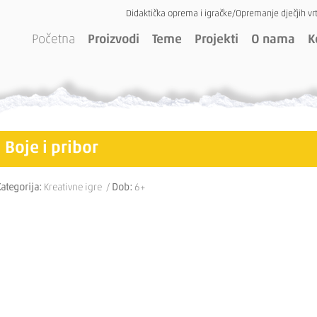
Didaktička oprema i igračke/Opremanje dječjih vrt
Početna
Proizvodi
Teme
Projekti
O nama
K
Boje i pribor
ategorija:
Kreativne igre /
Dob:
6+