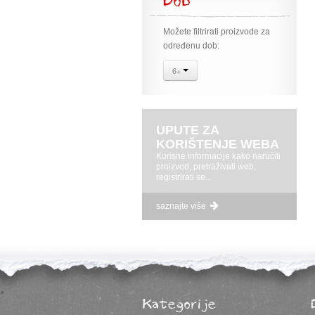
Dob
Možete filtrirati proizvode za
određenu dob:
6+
UPUTE ZA
KORIŠTENJE WEBA
Korisne informacije kako naručiti
proizvod, pretraživati web,
registrirati se...
saznajte više
Kategorije