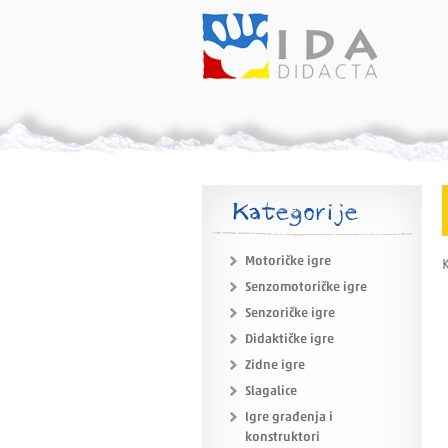
Kategorije
Motoričke igre
K
Senzomotoričke igre
Senzoričke igre
Didaktičke igre
Zidne igre
Slagalice
Igre građenja i
konstruktori