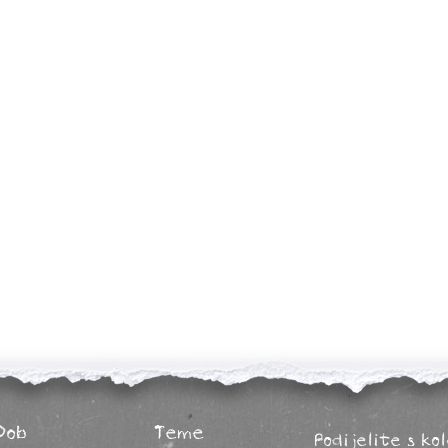
Dob
Teme
Podijelite s ko