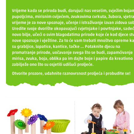
Vrijeme kada se priroda budi, darujući nas veselim, svježim boja
pupoljcima, mirisnim cvijećem, zvukovima cvrkuta, žubora, vjetra 
vrijeme je za nove spoznaje, učenje i istraživanje izvan zidova so
Uredite svoje dvorište okopavajući cvjetnjake i povrtnjake, sadeć
novo bilje, učeći o svim blagodatima prirode koje će kod djece stv
nove spoznaje i vještine. Za to će vam trebati mnoštvo opreme ka
su grabljice, lopatice, kantice, tačke ... Potaknite djecu na
promatranje prirode, uočavanje svega što se budi, zapamćivanje
mirisa, zvuka, boja, oblika pa im dajte boje i papire da kreativno
zabilježe ono što su osjetili udišući proljeće.
Otvorite prozore, udahnite raznovrsnost proljeća i probudite se!