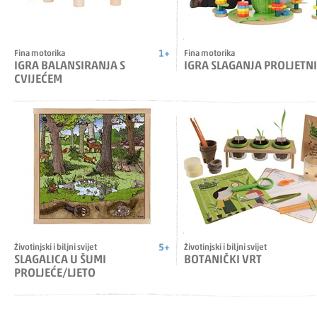
1+
Fina motorika
Fina motorika
IGRA BALANSIRANJA S
IGRA SLAGANJA PROLJETNI
CVIJEĆEM
5+
Životinjski i biljni svijet
Životinjski i biljni svijet
SLAGALICA U ŠUMI
BOTANIČKI VRT
PROLJEĆE/LJETO