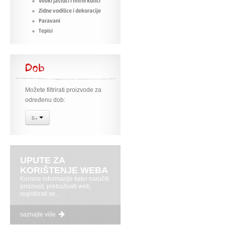
Veliki jastuci i mirni kutići
Zidne vodilice i dekoracije
Paravani
Tepisi
Dob
Možete filtrirati proizvode za
određenu dob:
6+
UPUTE ZA
KORIŠTENJE WEBA
Korisne informacije kako naručiti
proizvod, pretraživati web,
registrirati se...
saznajte više