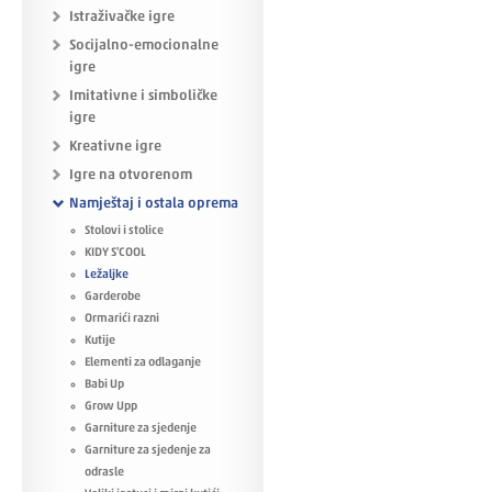
Istraživačke igre
Socijalno-emocionalne
igre
Imitativne i simboličke
igre
Kreativne igre
Igre na otvorenom
Namještaj i ostala oprema
Stolovi i stolice
KIDY S'COOL
Ležaljke
Garderobe
Ormarići razni
Kutije
Elementi za odlaganje
Babi Up
Grow Upp
Garniture za sjedenje
Garniture za sjedenje za
odrasle