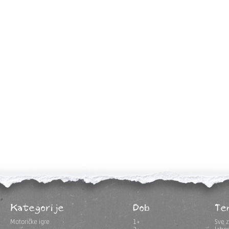
Kategorije
Dob
Te
Motoričke igre
1+
Sve z