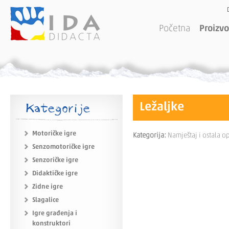
Početna
Proizvo
Kategorije
Ležaljke
Motoričke igre
Kategorija:
Namještaj i ostala 
Senzomotoričke igre
Senzoričke igre
Didaktičke igre
Zidne igre
Slagalice
Igre građenja i
konstruktori