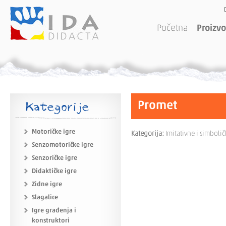
Početna
Proizvo
Kategorije
Promet
Motoričke igre
Kategorija:
Imitativne i simbolič
Senzomotoričke igre
Senzoričke igre
Didaktičke igre
Zidne igre
Slagalice
Igre građenja i
konstruktori