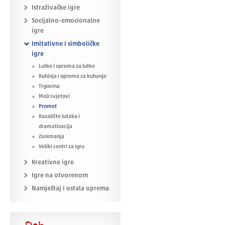
Istraživačke igre
Socijalno-emocionalne
igre
Imitativne i simboličke
igre
Lutke i oprema za lutke
Kuhinja i oprema za kuhanje
Trgovina
Mali svjetovi
Promet
Kazalište lutaka i
dramatizacija
Zanimanja
Veliki centri za igru
Kreativne igre
Igre na otvorenom
Namještaj i ostala oprema