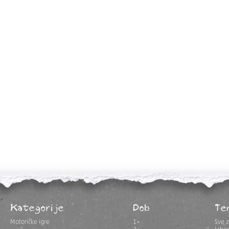
Kategorije
Dob
Te
Motoričke igre
1+
Sve z