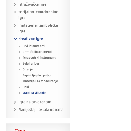
Istraživačke igre
Socijalno-emocionalne
igre
Imitativne i simboličke
igre
Kreativne igre
Prvi instrumenti
Ritmički instrumenti
Terapeutski instrumenti
Boje i pribor
Crtanje
Papiri, ljepila i pribor
Materijali za modeliranje
Hobi
Stalci za slikanje
Igre na otvorenom
Namještaj i ostala oprema