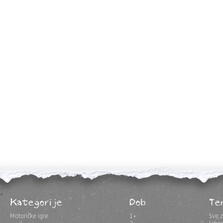
Kategorije
Dob
Te
Motoričke igre
1+
Sve z