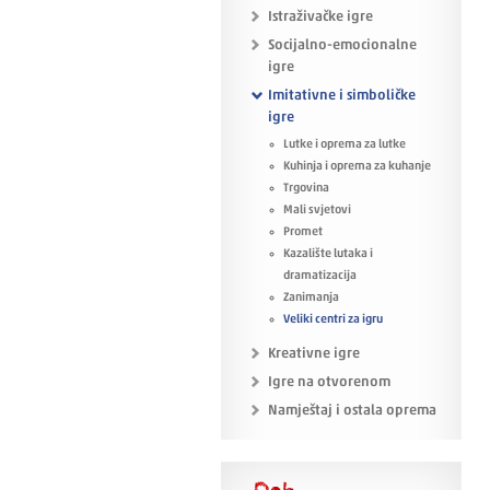
Istraživačke igre
Socijalno-emocionalne
igre
Imitativne i simboličke
igre
Lutke i oprema za lutke
Kuhinja i oprema za kuhanje
Trgovina
Mali svjetovi
Promet
Kazalište lutaka i
dramatizacija
Zanimanja
Veliki centri za igru
Kreativne igre
Igre na otvorenom
Namještaj i ostala oprema