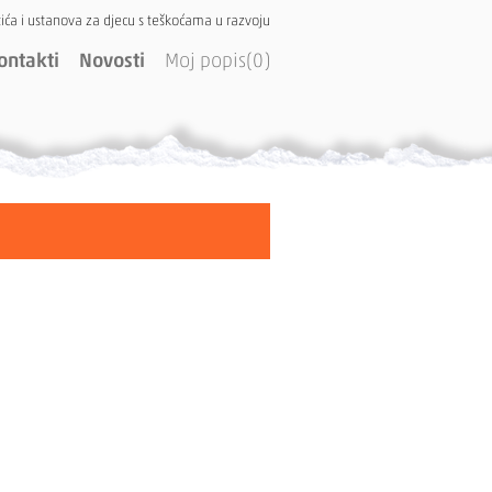
ića i ustanova za djecu s teškoćama u razvoju
ontakti
Novosti
Moj popis(0)