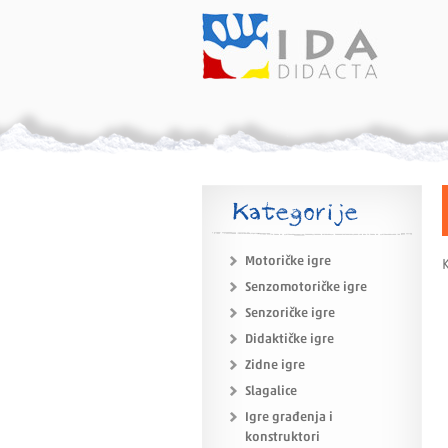
Kategorije
Motoričke igre
K
Senzomotoričke igre
Senzoričke igre
Didaktičke igre
Zidne igre
Slagalice
Igre građenja i
konstruktori