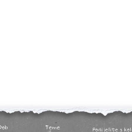
Dob
Teme
Podijelite s ko