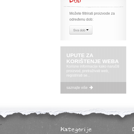
Dob
Možete filtrirati proizvode za
određenu dob:
Sva dob
UPUTE ZA
KORIŠTENJE WEBA
Korisne informacije kako naručiti
proizvod, pretraživati web,
registrirati se...
saznajte više
Kategorije