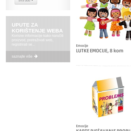
Sva dob
UPUTE ZA
KORIŠTENJE WEBA
Korisne informacije kako naručiti
proizvod, pretraživati web,
registrirati se...
Emocije
LUTKE EMOCIJE, 8 kom
saznajte više
Emocije