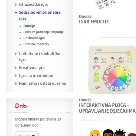
Istraživačke igre
Socijalno-emocionalne
Emocije
igre
IGRA EMOCIJE
Emocije
Lutke za poticanje empatije
Društvene igre
Domino, memory
Imitativne i simboličke
igre
Kreativne igre
Igre na otvorenom
Namještaj i ostala oprema
Emocije
Dob
INTERAKTIVNA PLOČA -
UPRAVLJANJE OSJEĆAJIMA
Možete filtrirati proizvode za
određenu dob: