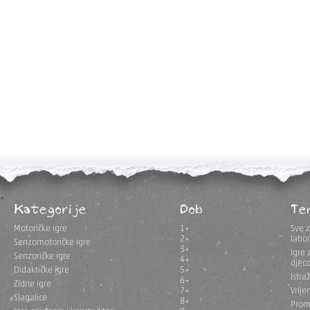
Kategorije
Dob
Te
Motoričke igre
1+
Sve z
2+
labor
Senzomotoričke igre
3+
Igre 
Senzoričke igre
4+
djec
Didaktičke igre
5+
Istra
6+
Zidne igre
7+
Vrije
Slagalice
8+
Prom