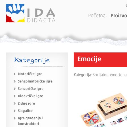
Početna
Proizvo
Kategorije
Emocije
Motoričke igre
Kategorija:
Socijalno-emocional
Senzomotoričke igre
Senzoričke igre
Didaktičke igre
Zidne igre
Slagalice
Igre građenja i
konstruktori