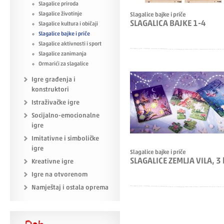
Slagalice priroda
Slagalice životinje
Slagalice bajke i priče
SLAGALICA BAJKE 1-4
Slagalice kultura i običaji
Slagalice bajke i priče
Slagalice aktivnosti i sport
Slagalice zanimanja
Ormarići za slagalice
Igre građenja i
konstruktori
Istraživačke igre
Socijalno-emocionalne
igre
Imitativne i simboličke
igre
Slagalice bajke i priče
SLAGALICE ZEMLJA VILA, 3
Kreativne igre
Igre na otvorenom
Namještaj i ostala oprema