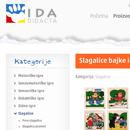
Početna
Proizvo
Kategorije
Slagalice bajke i
Motoričke igre
Kategorija:
Slagalice
Senzomotoričke igre
Senzoričke igre
Didaktičke igre
Zidne igre
Slagalice
Prve slagalice
Slagalice promet