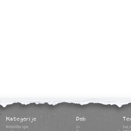
Kategorije
Dob
Te
Motoričke igre
1+
Sve z