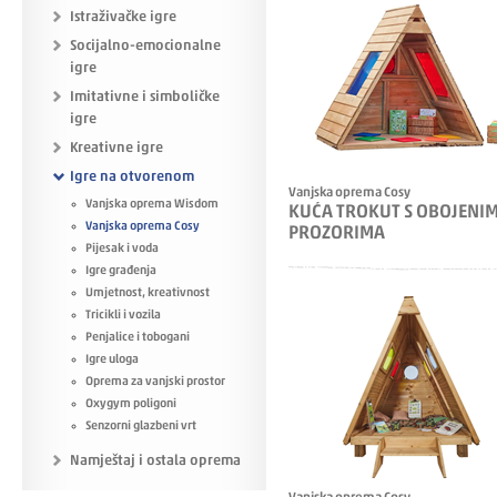
Istraživačke igre
Socijalno-emocionalne
igre
Imitativne i simboličke
igre
Kreativne igre
Igre na otvorenom
Vanjska oprema Cosy
Vanjska oprema Wisdom
KUĆA TROKUT S OBOJENI
Vanjska oprema Cosy
PROZORIMA
Pijesak i voda
Igre građenja
Umjetnost, kreativnost
Tricikli i vozila
Penjalice i tobogani
Igre uloga
Oprema za vanjski prostor
Oxygym poligoni
Senzorni glazbeni vrt
Namještaj i ostala oprema