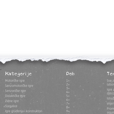
Kategorije
Dob
Te
Motoričke igre
1+
Sve z
2+
labor
Senzomotoričke igre
3+
Igre 
Senzoričke igre
4+
djec
Didaktičke igre
5+
Istra
6+
Zidne igre
7+
Vrije
Slagalice
8+
Prom
Igre građenja i konstruktori
9+
sigur