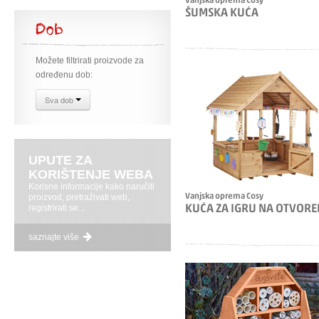
Vanjska oprema Cosy
ŠUMSKA KUĆA
Dob
Možete filtrirati proizvode za
određenu dob:
Sva dob
UPUTE ZA
KORIŠTENJE WEBA
Korisne informacije kako naručiti
proizvod, pretraživati web,
Vanjska oprema Cosy
registrirati se...
KUĆA ZA IGRU NA OTVOR
saznajte više