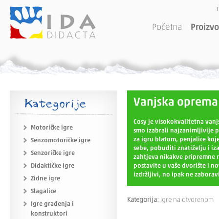
Početna
Proizvo
Kategorije
Vanjska oprema
Cosy je visokokvalitetna vanj
Motoričke igre
smo izabrali najzanimljivije 
za igru blatom, penjalice koj
Senzomotoričke igre
sebe, pobuditi znatiželju i iz
Senzoričke igre
zahtjeva nikakve pripremne r
Didaktičke igre
postavite u vaše dvorište i n
izdržljivi, no ipak ne zabor
Zidne igre
Slagalice
Kategorija:
Igre na otvorenom
Igre građenja i
konstruktori