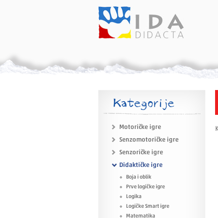
Kategorije
Motoričke igre
K
Senzomotoričke igre
Senzoričke igre
Didaktičke igre
Boja i oblik
Prve logičke igre
Logika
Logičke Smart igre
Matematika