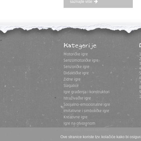
saznajte više
Kategorije
Motoričke igre
Senzomotoričke igre
Senzoričke igre
Didaktičke igre
Zidne igre
Slagalice
Igre građenja i konstruktori
Istraživačke igre
Socijalno-emocionalne igre
Imitativne i simboličke igre
Kreativne igre
Igre na otvorenom
Namještaj i ostala oprema
Ove stranice koriste tzv. kolačiće kako bi osigur