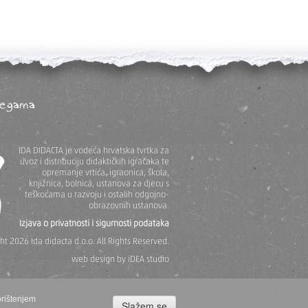
legama
IDA DIDACTA je vodeća hrvatska tvrtka za
uvoz i distribuciju didaktičkih igračaka te
opremanje vrtića, igraonica, škola,
knjižnica, bolnica, ustanova za djecu s
teškoćama u razvoju i ostalih odgojno-
obrazovnih ustanova.
Izjava o privatnosti i sigurnosti podataka
t 2026 Ida didacta d.o.o. All Rights Reserved.
web design
by iDEA studio
orištenjem
Slažem se