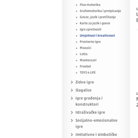
Fina motorika
U
Grafomotorika i pretpisanje
Govor, jezik i pretčitanje
Karte za jezik i govor
Igre spretnosti
Umjetnost i kreativnost
Prostorne igre
Mozaici
Lotta
Montessori
Froebel
TOYS 4 LIFE
Zidne igre
Slagalice
U
Igre građenja i
konstruktori
Istraživačke igre
Socijalno-emocionalne
igre
Imitativne i simboličke