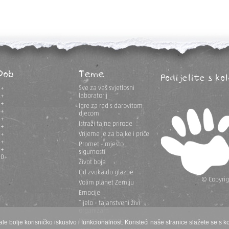
Dob
Teme
Podijelite s ko
1+
Sve za vaš svjetlosni
2+
laboratorij
3+
Igre za rad s darovitom
4+
djecom
5+
Istraži tajne prirode
6+
7+
Vrijeme je za bajke i priče
8+
Promet - mjesto
9+
sigurnosti
10+
Život boja
Od zvuka do glazbe
© Copyrigh
Volim planet Zemlju
Emocije
Tijelo - tajanstveni živi
organizam
Igra na otvorenom
ale bolje korisničko iskustvo i funkcionalnost. Koristeći naše stranice slažete se s k