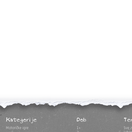
Kategorije
Dob
Te
Motoričke igre
1+
Sve z