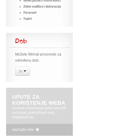
Veliki jastuci i mirni kutići
Zidne vodilice i dekoracije
Paravani
Tepisi
Dob
Možete filtrirati proizvode za
određenu dob:
3+
UPUTE ZA
KORIŠTENJE WEBA
Korisne informacije kako naručiti
proizvod, pretraživati web,
registrirati se...
saznajte više