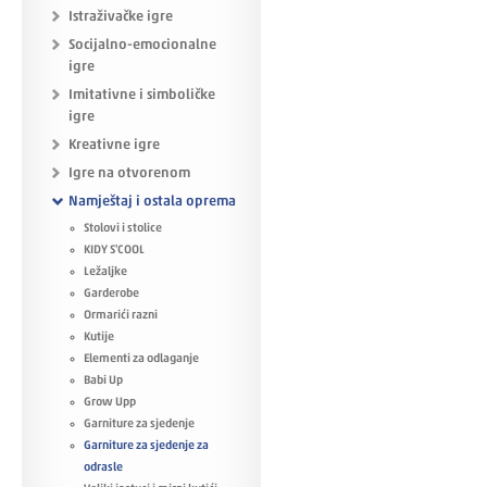
Istraživačke igre
Socijalno-emocionalne
igre
Imitativne i simboličke
igre
Kreativne igre
Igre na otvorenom
Namještaj i ostala oprema
Stolovi i stolice
KIDY S'COOL
Ležaljke
Garderobe
Ormarići razni
Kutije
Elementi za odlaganje
Babi Up
Grow Upp
Garniture za sjedenje
Garniture za sjedenje za
odrasle