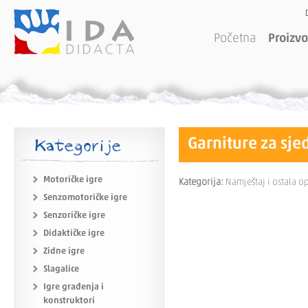
Početna
Proizvo
Kategorije
Garniture za sje
Motoričke igre
Kategorija:
Namještaj i ostala 
Senzomotoričke igre
Senzoričke igre
Didaktičke igre
Zidne igre
Slagalice
Igre građenja i
konstruktori