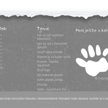
Dob
Teme
Podijelite s ko
1+
Sve za vaš svjetlosni
2+
laboratorij
3+
Igre za rad s darovitom
4+
djecom
5+
Istraži tajne prirode
6+
7+
Vrijeme je za bajke i priče
8+
Promet - mjesto
9+
sigurnosti
10+
Život boja
Od zvuka do glazbe
© Copyrigh
Volim planet Zemlju
Emocije
Tijelo - tajanstveni živi
organizam
Igra na otvorenom
ale bolje korisničko iskustvo i funkcionalnost. Koristeći naše stranice slažete se s k
KREATIVNA SNAGA JESENI
Sva lica proljeća