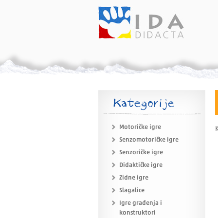
Kategorije
Motoričke igre
K
Senzomotoričke igre
Senzoričke igre
Didaktičke igre
Zidne igre
Slagalice
Igre građenja i
konstruktori