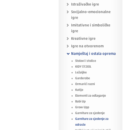
Istraživačke igre
Socijalno-emocionalne
igre
Imitativne i simboličke
igre
Kreativne igre
Igre na otvorenom
Namještaj i ostala oprema
Stolovi i stolice
KIDY S'COOL
Ležaljke
Garderobe
Ormarići razni
Kutije
Elementi za odlaganje
Babi Up
Grow Upp
Garniture za sjedenje
Garniture za sjedenje za
odrasle