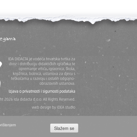
legama
IDA DIDACTA je vodeća hrvatska tvrtka za
uvoz i distribuciju didaktičkih igračaka te
opremanje vrtića, igraonica, škola,
knjižnica, bolnica, ustanova za djecu s
teškoćama u razvoju i ostalih odgojno-
obrazovnih ustanova.
Izjava o privatnosti i sigurnosti podataka
t 2026 Ida didacta d.o.o. All Rights Reserved.
web design
by iDEA studio
orištenjem
Slažem se