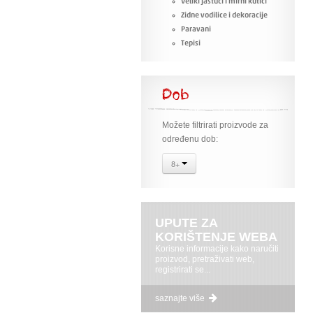
Veliki jastuci i mirni kutići
Zidne vodilice i dekoracije
Paravani
Tepisi
Dob
Možete filtrirati proizvode za
određenu dob:
8+
UPUTE ZA
KORIŠTENJE WEBA
Korisne informacije kako naručiti
proizvod, pretraživati web,
registrirati se...
saznajte više