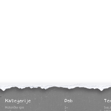
Kategorije
Dob
Te
Motoričke igre
1+
Sve z