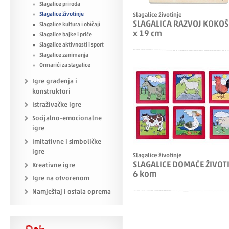
Slagalice priroda
Slagalice životinje
Slagalice životinje
SLAGALICA RAZVOJ KOKOŠI
Slagalice kultura i običaji
x 19 cm
Slagalice bajke i priče
Slagalice aktivnosti i sport
Slagalice zanimanja
Ormarići za slagalice
Igre građenja i
konstruktori
Istraživačke igre
Socijalno-emocionalne
igre
Imitativne i simboličke
igre
Slagalice životinje
SLAGALICE DOMAĆE ŽIVOTI
Kreativne igre
6 kom
Igre na otvorenom
Namještaj i ostala oprema