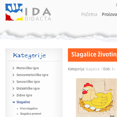
Početna
Proizvo
Kategorije
Slagalice životin
Motoričke igre
Kategorija:
Slagalice /
Dob:
3+
Senzomotoričke igre
Senzoričke igre
Didaktičke igre
Zidne igre
Slagalice
Prve slagalice
Slagalice promet