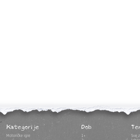
Kategorije
Dob
Te
Motoričke igre
1+
Sve z