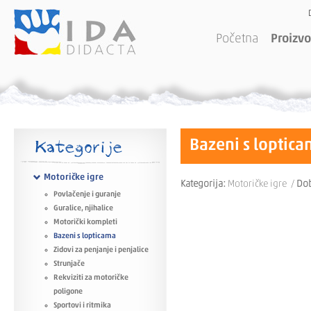
Početna
Proizvo
Kategorije
Bazeni s loptic
Motoričke igre
Kategorija:
Motoričke igre /
Do
Povlačenje i guranje
Guralice, njihalice
Motorički kompleti
Bazeni s lopticama
Zidovi za penjanje i penjalice
Strunjače
Rekviziti za motoričke
poligone
Sportovi i ritmika