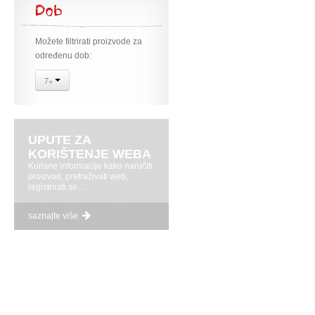
Dob
Možete filtrirati proizvode za
određenu dob:
7+
UPUTE ZA
KORIŠTENJE WEBA
Korisne informacije kako naručiti
proizvod, pretraživati web,
registrirati se...
saznajte više