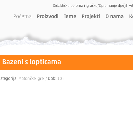
Didaktička oprema i igračke/Opremanje dječjih vrt
Početna
Proizvodi
Teme
Projekti
O nama
K
Bazeni s lopticama
ategorija:
Motoričke igre /
Dob:
10+