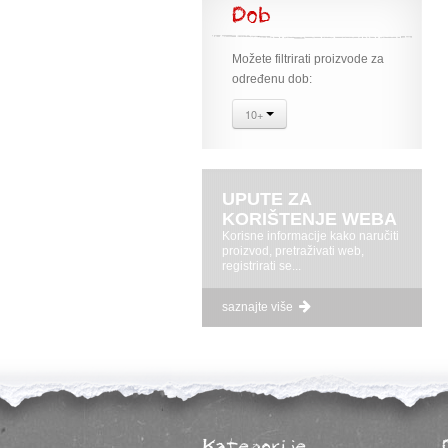
Dob
Možete filtrirati proizvode za
određenu dob:
10+
UPUTE ZA
KORIŠTENJE WEBA
Korisne informacije kako naručiti
proizvod, pretraživati web,
registrirati se...
saznajte više
Kategorije