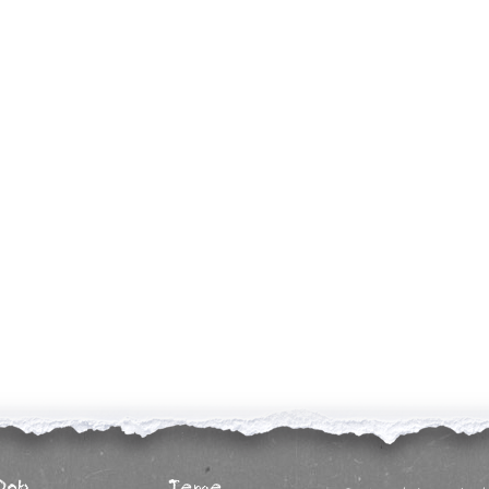
Dob
Teme