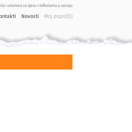
ića i ustanova za djecu s teškoćama u razvoju
ontakti
Novosti
Moj popis(0)