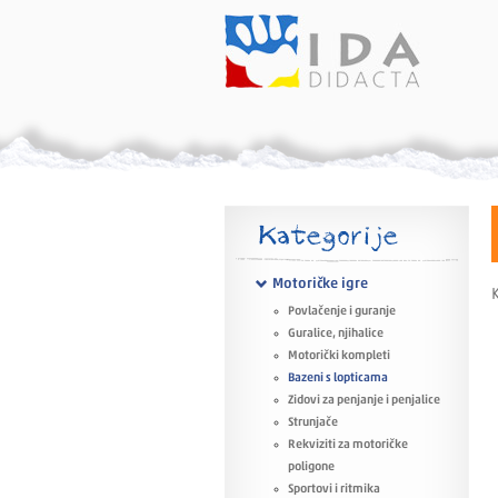
Kategorije
Motoričke igre
K
Povlačenje i guranje
Guralice, njihalice
Motorički kompleti
Bazeni s lopticama
Zidovi za penjanje i penjalice
Strunjače
Rekviziti za motoričke
poligone
Sportovi i ritmika