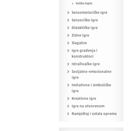
Velike lopte
Senzomotoričke igre
Senzoričke igre
Didaktičke igre
Zidne igre
Slagalice
Igre građenja i
konstruktori
Istraživačke igre
Socijalno-emocionalne
igre
Imitativne i simboličke
igre
Kreativne igre
Igre na otvorenom
Namještaj i ostala oprema