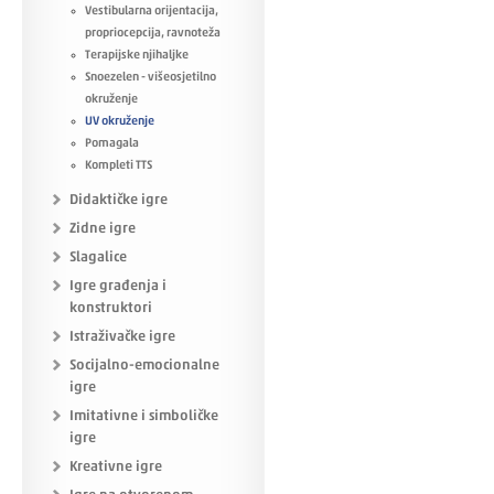
Vestibularna orijentacija,
propriocepcija, ravnoteža
Terapijske njihaljke
Snoezelen - višeosjetilno
okruženje
UV okruženje
Pomagala
Kompleti TTS
Didaktičke igre
Zidne igre
Slagalice
Igre građenja i
konstruktori
Istraživačke igre
Socijalno-emocionalne
igre
Imitativne i simboličke
igre
Kreativne igre