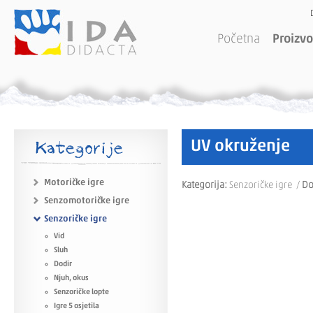
Početna
Proizvo
Kategorije
UV okruženje
Motoričke igre
Kategorija:
Senzoričke igre /
Do
Senzomotoričke igre
Senzoričke igre
Vid
Sluh
Dodir
Njuh, okus
Senzoričke lopte
Igre 5 osjetila