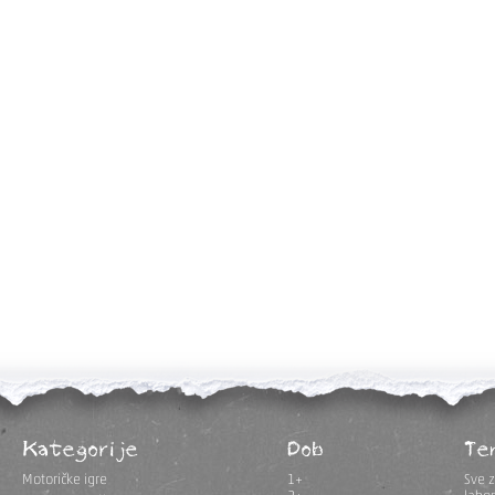
Kategorije
Dob
Te
Motoričke igre
1+
Sve z