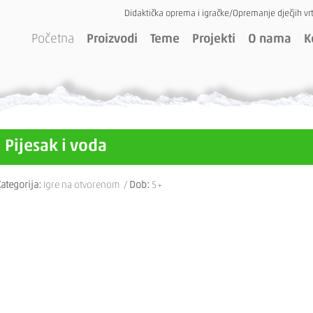
Didaktička oprema i igračke/Opremanje dječjih vrt
Početna
Proizvodi
Teme
Projekti
O nama
K
Pijesak i voda
ategorija:
Igre na otvorenom /
Dob:
5+