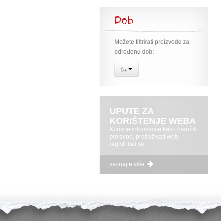
Dob
Možete filtrirati proizvode za
određenu dob:
5+
UPUTE ZA
KORIŠTENJE WEBA
Korisne informacije kako naručiti
proizvod, pretraživati web,
registrirati se...
saznajte više