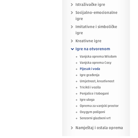
Istraživačke igre
Socijalno-emocionalne
igre
Imitativne i simboličke
igre
Kreativne igre
Igre na otvorenom
Vanjska oprema Wisdom
Vanjska oprema Cosy
Pijesak i voda
Igre građenja
Umjetnost, kreativnost
Tricikli i vozila
Penjalice i tobogani
Igre uloga
Oprema za vanjski prostor
Oxygym poligoni
Senzorni glazbeni vrt
Namještaj i ostala oprema