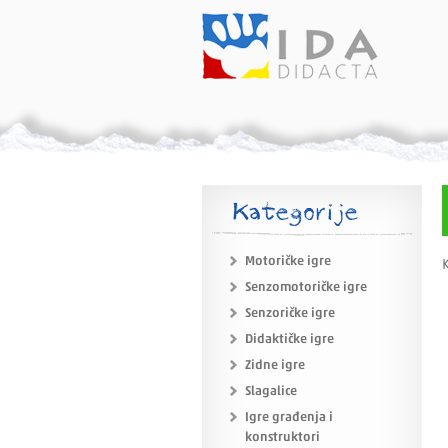
Kategorije
Motoričke igre
K
Senzomotoričke igre
Senzoričke igre
Didaktičke igre
Zidne igre
Slagalice
Igre građenja i
konstruktori