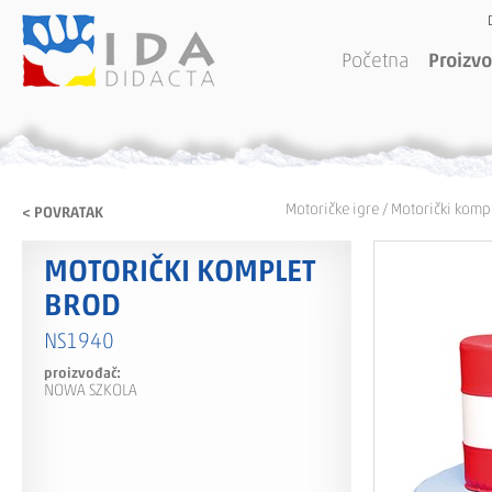
Početna
Proizvo
Motoričke igre
/
Motorički kompl
< POVRATAK
MOTORIČKI KOMPLET
BROD
NS1940
proizvođač:
NOWA SZKOLA