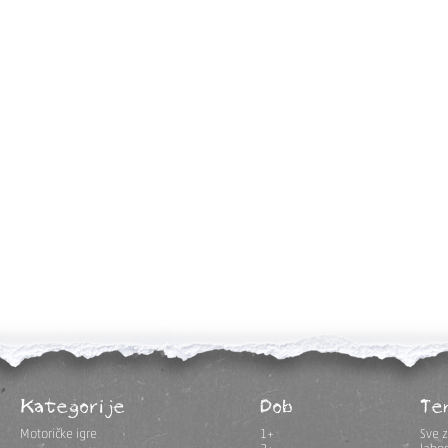
Kategorije
Dob
Te
Motoričke igre
1+
Sve z