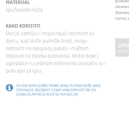
poskaki
MATERIJAL
okretan
spužva/eko-koža
(bacanj
razvoj s
KAKO KORISTITI
Ovo je zamiljiv i inspirirajući element za
djecu, Kad slože putnički brod, mogu
UPU
odmoriti na njegovoj palubi i maštom
Korisn
otploviti na daleka putovanja. Vedre boje i
ogledalce na jednom elelmentu privlačni su i
poticajni za igru.
ZA SVE NARUDŽBE PRIMLJENE PUTEM NAŠE WEB
STRANICE ODOBRIT ĆEMO VAM POPUST OD 5%
(OSIM ZA ARTIKLE KOJI SU NA AKCIJI).