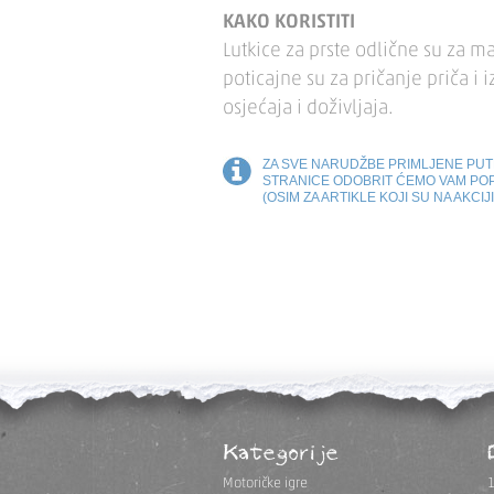
KAKO KORISTITI
Lutkice za prste odlične su za ma
poticajne su za pričanje priča i 
osjećaja i doživljaja.
ZA SVE NARUDŽBE PRIMLJENE PU
STRANICE ODOBRIT ĆEMO VAM PO
(OSIM ZA ARTIKLE KOJI SU NA AKCIJI
Kategorije
Motoričke igre