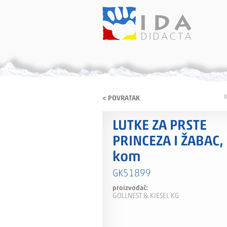
I
< POVRATAK
LUTKE ZA PRSTE
PRINCEZA I ŽABAC,
kom
GK51899
proizvođač:
GOLLNEST & KIESEL KG