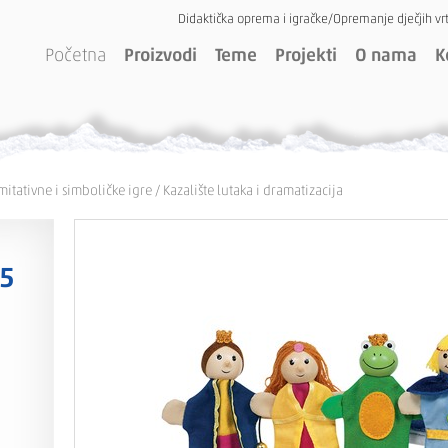
Didaktička oprema i igračke/Opremanje dječjih vrt
Početna
Proizvodi
Teme
Projekti
O nama
K
mitativne i simboličke igre
/
Kazalište lutaka i dramatizacija
 5