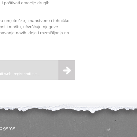
e i poštivati emocije drugih.
vu umjetničke, znanstvene i tehničke
nost i maštu, učvršćuje njegove
avanje novih ideja i razmišljanja na
i web, registrirati se...
legama