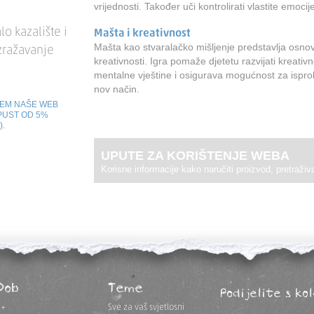
vrijednosti. Također uči kontrolirati vlastite emocij
lo kazalište i
Mašta i kreativnost
Mašta kao stvaralačko mišljenje predstavlja osno
izražavanje
kreativnosti. Igra pomaže djetetu razvijati kreativ
mentalne vještine i osigurava mogućnost za isprob
nov način.
TEM NAŠE WEB
PUST OD 5%
).
UPUTE ZA KORIŠTENJE WEBA
Korisne informacije kako naručiti proizvod, pretraživat
Dob
Teme
Podijelite s ko
1+
Sve za vaš svjetlosni