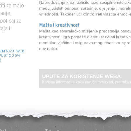
Napredovanje kroz različite faze socijalne interakc
iti za malo
međuljudskih odnosa, suradnje, dijeljenja i moraln
vanje,
vrijednosti. Također uči kontrolirati vlastite emocij
 poticaj za
Mašta i kreativnost
aja i
Mašta kao stvaralačko mišljenje predstavlja osno
kreativnosti. Igra pomaže djetetu razvijati kreativ
mentalne vještine i osigurava mogućnost za isprob
nov način.
TEM NAŠE WEB
PUST OD 5%
).
UPUTE ZA KORIŠTENJE WEBA
Korisne informacije kako naručiti proizvod, pretraživat