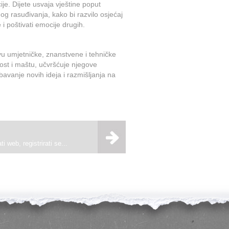
ije. Dijete usvaja vještine poput
og rasuđivanja, kako bi razvilo osjećaj
e i poštivati emocije drugih.
vu umjetničke, znanstvene i tehničke
nost i maštu, učvršćuje njegove
avanje novih ideja i razmišljanja na
i web, registrirati se...