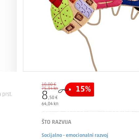
10,00 €
15%
75,34 kn
8
 prst.
,50 €
64,04 kn
ŠTO RAZVIJA
Socijalno - emocionalni razvoj