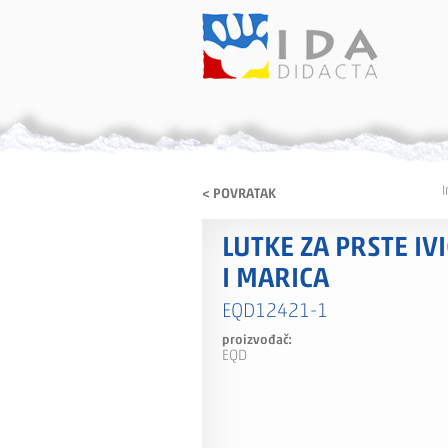
I
< POVRATAK
LUTKE ZA PRSTE IV
I MARICA
EQD12421-1
proizvođač:
EQD