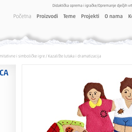
Didaktička oprema i igračke/Opremanje dječjih vrt
Početna
Proizvodi
Teme
Projekti
O nama
K
mitativne i simboličke igre
/
Kazalište lutaka i dramatizacija
ICA