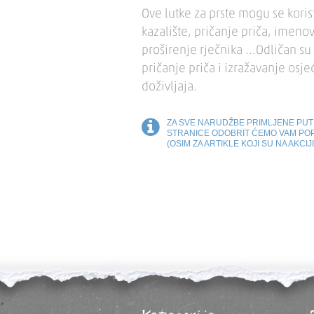
Ove lutke za prste mogu se korist
kazalište, pričanje priča, imeno
proširenje rječnika ...Odličan su
pričanje priča i izražavanje osjeć
doživljaja.
ZA SVE NARUDŽBE PRIMLJENE PU
STRANICE ODOBRIT ĆEMO VAM PO
(OSIM ZA ARTIKLE KOJI SU NA AKCIJI